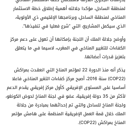
لمنطقة الساحل، مؤكدا جلالته أهمية إطلاق خطة الاستثمار
المناخي لمنطقة الساحل، وبرنامجها الإقليمي ذي الأولوية،
الذي سيكمل المشاريع، التي “شرع فعليا في تنفيذها”.
وأوضح جلالة الملك أن اللجنة بإمكانها أن تعول على دعم مركز
الكفاءات للتغيير المناخي في المغرب، لاسيما في ما يتعلق
بتعزيز قدرات أعضائها.
يذكر أنه منذ الدورة 22 لمؤتمر المناخ التي انعقدت بمراكش
(COP22) سنة 2016، أصبح مركز كفاءات التغير المناخي فاعلا
أساسيا على المستوى الإفريقي كأول مركز إفريقي يقدم الدعم
لأكثر من 35 دولة إفريقية، عضو في لجنة المناخ لحوض الكونغو،
ولجنة المناخ للساحل والتي تم إحداثهما بمبادرة من جلالة
الملك خلال قمة العمل الإفريقية المنظمة على هامش مؤتمر
المناخ بمراكش (COP22).