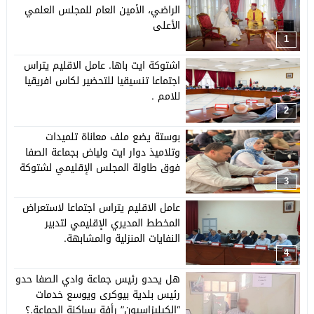
الراضي، الأمين العام للمجلس العلمي
الأعلى
1
اشتوكة ايت باها. عامل الاقليم يتراس
اجتماعا تنسيقيا للتحضير لكاس افريقيا
للامم .
2
بوستة يضع ملف معاناة تلميدات
وتلاميذ دوار ايت ولياض بجماعة الصفا
فوق طاولة المجلس الإقليمي لشتوكة
ايت باها وعامل الإقليم يتذخل لفك
3
الازمة
عامل الاقليم يتراس اجتماعا لاستعراض
المخطط المديري الإقليمي لتدبير
النفايات المنزلية والمشابهة.
4
هل يحدو رئيس جماعة وادي الصفا حدو
رئيس بلدية بيوكرى ويوسع خدمات
“الكيليزاسيون” رأفة بساكنة الجماعة.؟