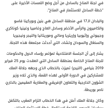
في لجنة المناخ بالساحل من أجل وضع اللمسات الأخيرة على
“خطة الساحل للاستثمار في المناخ”.
والبلدان الـ17 في منطقة الساحل هي بنين وبوركينا فاسو
والكاميرون والرأس الأخضر وساحل العاج وغامبيا وغينيا كوناكري
وجيبوتي وإثيوبيا وإريتريا ومالي وموريتانيا والنيجر ونيجيريا
والسنغال والسودان وتشاد، التي أحدثت مجتمعة هذه اللجنة.
يشار إلى أن الجلسة الافتتاحية لمؤتمر رؤساء الدول والحكومات
للجنة المناخ الخاصة بمنطقة الساحل التي انعقدت يوم 25 فبراير
2019 بنيامي (النيجر) تميزت بالخطاب الذي وجهه جلالة الملك
للمشاركين في الدورة الأولى لهذه القمة، والذي تلاه وزير
الشؤون الخارجية والتعاون الإفريقي والمغاربة المقيمين بالخارج،
ناصر بوريطة.
وكان جلالة الملك أعلن في هذا الخطاب التزام المغرب بالتكفل
بدراسات الجدوى اللازمة لاستكمال خطة الاستثمار المناخي