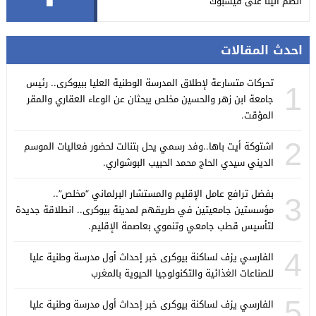
انضم الينا على فيسبوك
احدث المقالات
تحركات متسارعة لإطلاق المدرسة الوطنية العليا ببيوكرى.. رئيس
1
جامعة ابن زهر والحسين مخلص يبحثان عن الوعاء العقاري والمقر
المؤقت.
2
اشتوكة أيت باها..وفد رسمي يحل بتنالت لحضور فعاليات الموسم
الديني سيدي الحاج محمد الحبيب البوشواري.
بفضل ترافع عامل الإقليم والمستشار البرلماني “مخلص”..
3
مؤسستين جامعيتين في طريقهم لمدينة بيوكرى.. انطلاقة جديدة
لتأسيس قطب جامعي وتنموي بعاصمة الإقليم.
4
الفارسي يزف لساكنة بيوكرى خبر إحداث أول مدرسة وطنية عليا
للصناعات الغذائية والتكنولوجيا الحيوية بالمغرب
5
الفارسي يزف لساكنة بيوكرى خبر إحداث أول مدرسة وطنية عليا