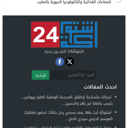
للصناعات الغذائية والتكنولوجيا الحيوية بالمغرب
اشتوكة24 الخبر بين يديك
اشـتـرك
احدث المقالات
تحركات متسارعة لإطلاق المدرسة الوطنية العليا ببيوكرى..
رئيس جامعة ابن زهر والحسين...
اشتوكة أيت باها..وفد رسمي يحل بتنالت لحضور فعاليات
الموسم الديني سيدي الحاج...
بفضل ترافع عامل الإقليم والمستشار البرلماني “مخلص”..