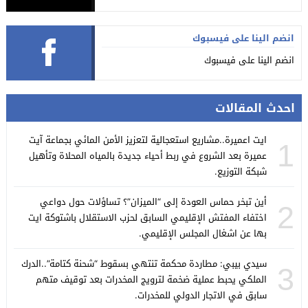
انضم الينا على فيسبوك
انضم الينا على فيسبوك
احدث المقالات
ايت اعميرة..مشاريع استعجالية لتعزيز الأمن المائي بجماعة آيت
1
عميرة بعد الشروع في ربط أحياء جديدة بالمياه المحلاة وتأهيل
شبكة التوزيع.
أين تبخر حماس العودة إلى “الميزان”؟ تساؤلات حول دواعي
2
اختفاء المفتش الإقليمي السابق لحزب الاستقلال باشتوكة ايت
بها عن اشغال المجلس الإقليمي.
سيدي بيبي: مطاردة محكمة تنتهي بسقوط “شحنة كتامة”..الدرك
3
الملكي يحبط عملية ضخمة لترويج المخدرات بعد توقيف متهم
سابق في الاتجار الدولي للمخدرات.