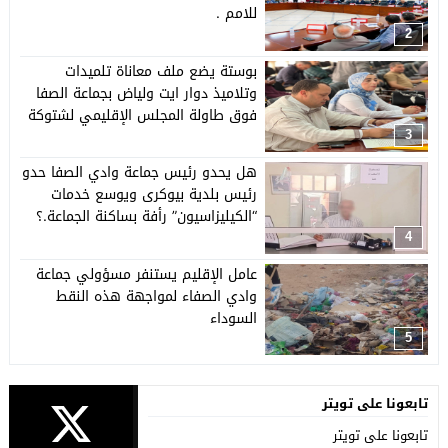
للامم .
2
بوستة يضع ملف معاناة تلميدات
وتلاميذ دوار ايت ولياض بجماعة الصفا
فوق طاولة المجلس الإقليمي لشتوكة
ايت باها وعامل الإقليم يتذخل لفك
3
الازمة
هل يحدو رئيس جماعة وادي الصفا حدو
رئيس بلدية بيوكرى ويوسع خدمات
“الكيليزاسيون” رأفة بساكنة الجماعة.؟
4
عامل الإقليم يستنفر مسؤولي جماعة
وادي الصفاء لمواجهة هذه النقط
السوداء
5
تابعونا على تويتر
تابعونا على تويتر