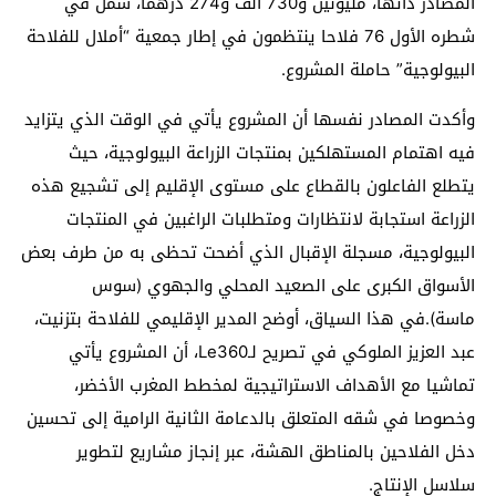
المصادر ذاتها، مليونين و730 ألف و274 درهما، شمل في
شطره الأول 76 فلاحا ينتظمون في إطار جمعية “أملال للفلاحة
البيولوجية” حاملة المشروع.
وأكدت المصادر نفسها أن المشروع يأتي في الوقت الذي يتزايد
فيه اهتمام المستهلكين بمنتجات الزراعة البيولوجية، حيث
يتطلع الفاعلون بالقطاع على مستوى الإقليم إلى تشجيع هذه
الزراعة استجابة لانتظارات ومتطلبات الراغبين في المنتجات
البيولوجية، مسجلة الإقبال الذي أضحت تحظى به من طرف بعض
الأسواق الكبرى على الصعيد المحلي والجهوي (سوس
ماسة).في هذا السياق، أوضح المدير الإقليمي للفلاحة بتزنيت،
عبد العزيز الملوكي في تصريح لـLe360، أن المشروع يأتي
تماشيا مع الأهداف الاستراتيجية لمخطط المغرب الأخضر،
وخصوصا في شقه المتعلق بالدعامة الثانية الرامية إلى تحسين
دخل الفلاحين بالمناطق الهشة، عبر إنجاز مشاريع لتطوير
سلاسل الإنتاج.