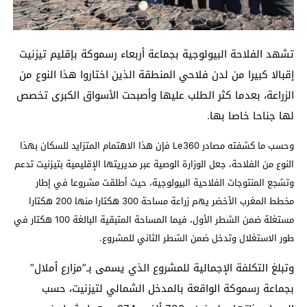
تشهد الفلاحة البيولوجية بجماعة أربعاء رسموكة بإقليم تيزنيت
إقبالا كبيرا من لدن فلاحي المنطقة الذين اختاروا هذا النوع من
الزراعة، بعدما كثر الطلب عليها وأصبحت الأسواق الكبرى تخصص
لها جناحا خاصا بها.
وحسب ما كشفته مصادر Le360 فإن هذا الاهتمام المتزايد للسكان بهذا
النوع من الفلاحة، جعل الوزارة الوصية عبر مديريتها الإقليمية بتيزنيت تدعم
وتشجع المنتوجات الفلاحية البيولوجية، حيث أطلقت مشروعا في إطار
مخطط المغرب الأخضر يهم زراعة مساحة 300 هكتارا منها 200 هكتارا
مستغلة ضمن الشطر الأول، فيما المساحة المتبقية البالغة 100 هكتار في
طور الاستغلال وتدخل ضمن الشطر الثاني للمشروع.
وتبلغ التكلفة الإجمالية للمشروع الذي يسمى بـ”مزارع أملال”
بجماعة رسموكة الواقعة بالمدخل الشمالي لتيزنيت، حسب