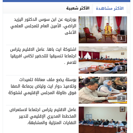
الأكثر شعبية
الأكثر مشاهدة
بورتريه عن ابن سوس الدكتور اليزيد
الراضي، الأمين العام للمجلس العلمي
الأعلى
1
اشتوكة ايت باها. عامل الاقليم يتراس
اجتماعا تنسيقيا للتحضير لكاس افريقيا
للامم .
2
بوستة يضع ملف معاناة تلميدات
وتلاميذ دوار ايت ولياض بجماعة الصفا
فوق طاولة المجلس الإقليمي لشتوكة
ايت باها وعامل الإقليم يتذخل لفك
3
الازمة
عامل الاقليم يتراس اجتماعا لاستعراض
المخطط المديري الإقليمي لتدبير
النفايات المنزلية والمشابهة.
4