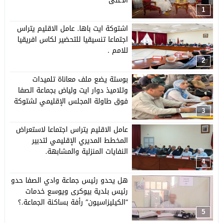
الأعلى
1
اشتوكة ايت باها. عامل الاقليم يتراس
اجتماعا تنسيقيا للتحضير لكاس افريقيا
للامم .
2
بوستة يضع ملف معاناة تلميدات
وتلاميذ دوار ايت ولياض بجماعة الصفا
فوق طاولة المجلس الإقليمي لشتوكة
ايت باها وعامل الإقليم يتذخل لفك
3
الازمة
عامل الاقليم يتراس اجتماعا لاستعراض
المخطط المديري الإقليمي لتدبير
النفايات المنزلية والمشابهة.
4
هل يحدو رئيس جماعة وادي الصفا حدو
رئيس بلدية بيوكرى ويوسع خدمات
“الكيليزاسيون” رأفة بساكنة الجماعة.؟
5