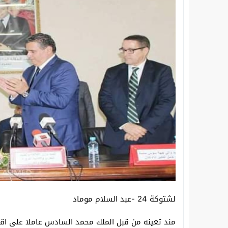
سقوط “معمل الموت” بسيدي بيبي.. الدرك 
انطلاق دورة تكوينية في مجال الطاقات الم
لشتوكة 24 -عبد السلام موماد