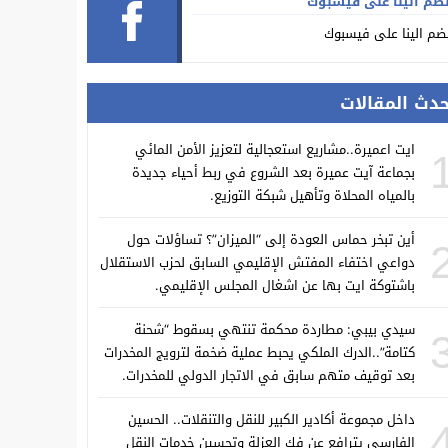
ضم الينا على فيسبوك
ضم الينا على فيسبوك
حدث المقالات
ايت اعميرة..مشاريع استعجالية لتعزيز الأمن المائي
بجماعة آيت عميرة بعد الشروع في ربط أحياء جديدة
بالمياه المحلاة وتأهيل شبكة التوزيع.
أين تبخر حماس العودة إلى “الميزان”؟ تساؤلات حول
دواعي اختفاء المفتش الإقليمي السابق لحزب الاستقلال
باشتوكة ايت بها عن اشغال المجلس الإقليمي.
سيدي بيبي: مطاردة محكمة تنتهي بسقوط “شحنة
كتامة”..الدرك الملكي يحبط عملية ضخمة لترويج المخدرات
بعد توقيف متهم سابق في الاتجار الدولي للمخدرات.
داخل مجموعة أكادير الكبير للنقل والتنقلات.. الحسين
الفارسي يترافع عن فك العزلة وتحسين خدمات النقل