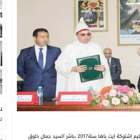
يفكك شبكة تقطير “ماء الحياة” في مداهمة خاطفة
تجددة بمنصة الشباب ببيوكرى.
تا
تا
مند تعينه من قبل الملك محمد السادس عاملا على اقليم اشتوكة ايت باها سنة2017 ،باشر السيد جمال خلوق