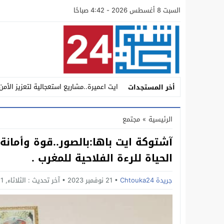
السبت 8 أغسطس 2026 - 4:42 صباحًا
ايت اعميرة..مشاريع استعجالية لتعزيز الأمن
أخر المستجدات
أين تبخر حماس العودة إلى “الميزان”؟ تس
الرئيسية
»
مجتمع
سيدي بيبي: مطاردة محكمة تنتهي بسقوط “ش
آشتوكة ايت باها:بالصور..قوة وأمانة
داخل مجموعة أكادير الكبير للنقل والتنقلا
الحياة للرءة الفلاحية للمغرب .
اشتوكة.. عامل الإقليم يؤكد من إنشادن البعد
جريدة Chtouka24
21 نوفمبر 2023
آخر تحديث :
الثلاثاء, 21 نوفمبر, 2023 - 1:41 صباحًا
اشتوكة: عامل الإقليم يدشن المركب الاقلي
تحت ضغط التحديات التنموية والأمنية والان
عامل الاقليم يستقبل فريق مجد انشادن لك