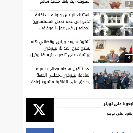
اشتوكة ايت باها محمد سالم
2
الصبطي يرسم ملامح الفترة
المقبلة
باستتناء الرئيس ونوابه..الداخلية
تدعو إلى عدم تدخل المستشارين
الجماعيين في عمل الموظفين
3
بالجماعات.
أشتوكة: وفد وزاري وقضائي هام
يفتتح صرح العدالة ببيوكرى
ويشرف على تنصيب رئيسها وكيل
4
الملك
بعد تأهيل محطة معالجة المياه
العادمة ببيوكرى..مجلس الجهة
يصادق على اتفاقية مشروع إعادة
5
استعمال المياه العادمة المعالجة
لسقي المساحات الخضراء بالمدينة
بعونا على تويتر
بعونا على تويتر