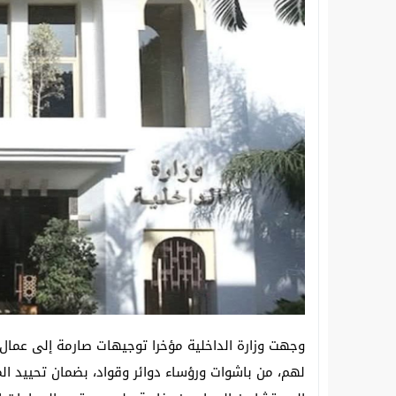
سقوط “معمل الموت” بسيدي بيبي.. الدرك 
انطلاق دورة تكوينية في مجال الطاقات الم
وجهت وزارة الداخلية مؤخرا توجيهات صارمة إلى عمال ال
لهم، من باشوات ورؤساء دوائر وقواد، بضمان تحييد الم