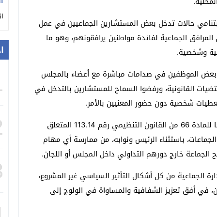
ان
محلية.
ان
 بتنامي حالات تدخل بعض المستشارين الجماعيين في عمل
المرافق الجماعية لفائدة مواطنين يرافقونهم، وهو ما
ا
ابية وشخصية.
 بعض الموظفين في صدامات مباشرة مع أعضاء بالمجلس
1
تضيات القانونية، ورفضوا السماح للمستشارين بالتدخل في
طيات شخصية دون حضور المعنيين بالأمر.
2
ويشكل هذا السلوك، بحسب وزارة الداخلية، خرقا واضحا للمادة 66 من القانون التنظيمي رقم 113.14 المتعلق
جماعات، باستثناء الرئيس ونوابه، من ممارسة أي مهام
ح الجماعة خارج دورهم التداولي داخل المجلس أو اللجان.
3
ارة الجماعية من كل أشكال التأثير السياسي غير المشروع،
ن، في أفق تعزيز الشفافية والمساواة في الولوج إلى
4