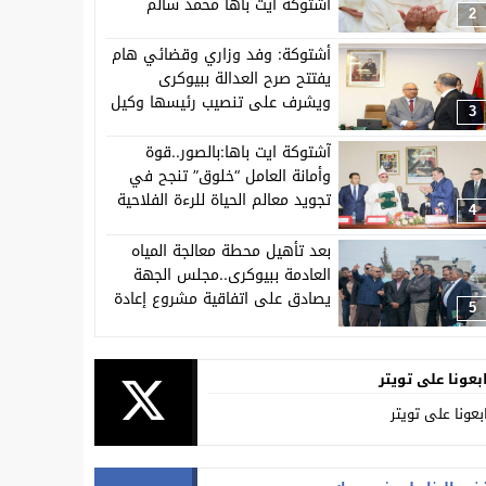
اشتوكة ايت باها محمد سالم
2
الصبطي يرسم ملامح الفترة
المقبلة
أشتوكة: وفد وزاري وقضائي هام
يفتتح صرح العدالة ببيوكرى
ويشرف على تنصيب رئيسها وكيل
3
الملك
آشتوكة ايت باها:بالصور..قوة
وأمانة العامل “خلوق” تنجح في
تجويد معالم الحياة للرءة الفلاحية
4
للمغرب .
بعد تأهيل محطة معالجة المياه
العادمة ببيوكرى..مجلس الجهة
يصادق على اتفاقية مشروع إعادة
5
استعمال المياه العادمة المعالجة
لسقي المساحات الخضراء بالمدينة
بعونا على تويتر
بعونا على تويتر