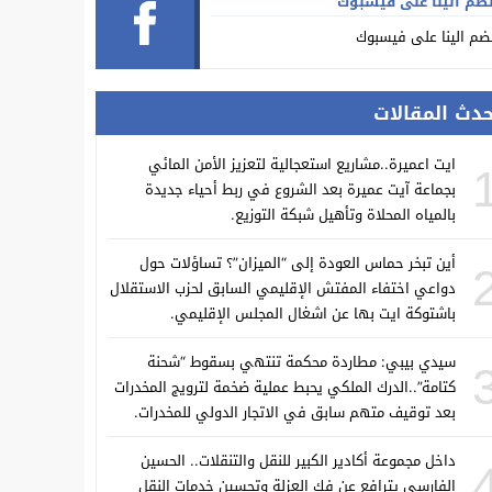
ضم الينا على فيسبوك
ضم الينا على فيسبوك
حدث المقالات
ايت اعميرة..مشاريع استعجالية لتعزيز الأمن المائي
بجماعة آيت عميرة بعد الشروع في ربط أحياء جديدة
بالمياه المحلاة وتأهيل شبكة التوزيع.
أين تبخر حماس العودة إلى “الميزان”؟ تساؤلات حول
دواعي اختفاء المفتش الإقليمي السابق لحزب الاستقلال
باشتوكة ايت بها عن اشغال المجلس الإقليمي.
سيدي بيبي: مطاردة محكمة تنتهي بسقوط “شحنة
كتامة”..الدرك الملكي يحبط عملية ضخمة لترويج المخدرات
بعد توقيف متهم سابق في الاتجار الدولي للمخدرات.
داخل مجموعة أكادير الكبير للنقل والتنقلات.. الحسين
الفارسي يترافع عن فك العزلة وتحسين خدمات النقل