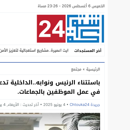
الخميس 6 أغسطس 2026 - 23:26 مساءً
ايت اعميرة..مشاريع استعجالية لتعزيز الأمن
أخر المستجدات
أين تبخر حماس العودة إلى “الميزان”؟ تس
الرئيسية
»
مجتمع
سيدي بيبي: مطاردة محكمة تنتهي بسقوط “ش
باستتناء الرئيس ونوابه..الداخلية ت
داخل مجموعة أكادير الكبير للنقل والتنقلا
في عمل الموظفين بالجماعات.
اشتوكة.. عامل الإقليم يؤكد من إنشادن البعد
جريدة Chtouka24
4 يونيو 2025
آخر تحديث :
الأربعاء, 4 يونيو, 2025 - 2:09 مساءً
اشتوكة: عامل الإقليم يدشن المركب الاقلي
تحت ضغط التحديات التنموية والأمنية والان
عامل الاقليم يستقبل فريق مجد انشادن لك