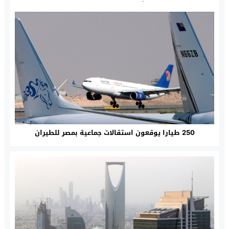
العدالة ببيوكرى ويشرف
على تنصيب رئيسها وكيل
الملك
250 طيارا يوقعون استقالات جماعية بمصر للطيران