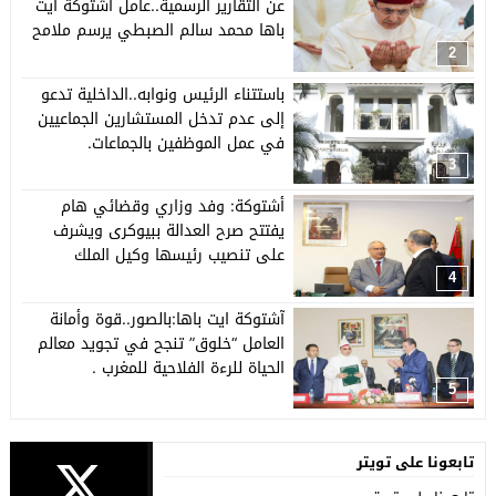
عن التقارير الرسمية..عامل اشتوكة ايت
باها محمد سالم الصبطي يرسم ملامح
الفترة المقبلة
2
باستتناء الرئيس ونوابه..الداخلية تدعو
إلى عدم تدخل المستشارين الجماعيين
في عمل الموظفين بالجماعات.
3
أشتوكة: وفد وزاري وقضائي هام
يفتتح صرح العدالة ببيوكرى ويشرف
على تنصيب رئيسها وكيل الملك
4
آشتوكة ايت باها:بالصور..قوة وأمانة
العامل “خلوق” تنجح في تجويد معالم
الحياة للرءة الفلاحية للمغرب .
5
تابعونا على تويتر