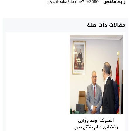
رابط مختصر
مقالات ذات صلة
أشتوكة: وفد وزاري
وقضائي هام يفتتح صرح