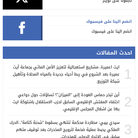
تابعونا على تويتر
انضم الينا على فيسبوك
انضم الينا على فيسبوك
احدث المقالات
ايت اعميرة..مشاريع استعجالية لتعزيز الأمن المائي بجماعة آيت
1
عميرة بعد الشروع في ربط أحياء جديدة بالمياه المحلاة وتأهيل
شبكة التوزيع.
أين تبخر حماس العودة إلى “الميزان”؟ تساؤلات حول دواعي
2
اختفاء المفتش الإقليمي السابق لحزب الاستقلال باشتوكة ايت
بها عن اشغال المجلس الإقليمي.
سيدي بيبي: مطاردة محكمة تنتهي بسقوط “شحنة كتامة”..الدرك
3
الملكي يحبط عملية ضخمة لترويج المخدرات بعد توقيف متهم
سابق في الاتجار الدولي للمخدرات.