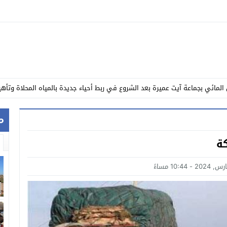
 المائي بجماعة آيت عميرة بعد الشروع في ربط أحياء جديدة بالمياه المحلاة وتأهي
اؤلات حول دواعي اختفاء المفتش الإقليمي السابق لحزب الاستقلال باشتوكة ايت
م
حنة كتامة”..الدرك الملكي يحبط عملية ضخمة لترويج المخدرات بعد توقيف متهم
ة
ت.. الحسين الفارسي يترافع عن فك العزلة وتحسين خدمات النقل باشتوكة ايت باها
 الإنساني للمبادرة الوطنية للتنمية البشرية.
مي للتوحد
فجار الديمغرافي .. اشتوكة آيت باها على موعد مع تقسيم إداري جديد وميلاد جماع
رة القدم بمناسبة صعوده للقسم الثاني هواة