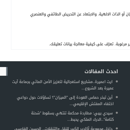
ن أو الذات الالهية. والابتعاد عن التحريض الطائفي والعنصري
تعرّف على كيفية معالجة بيانات تعليقك
.
احدث المقالات
ايت اعميرة..مشاريع استعجالية لتعزيز الأمن المائي بجماعة آيت
عميرة بعد الشروع...
أين تبخر حماس العودة إلى “الميزان”؟ تساؤلات حول دواعي
اختفاء المفتش الإقليمي...
سيدي بيبي: مطاردة محكمة تنتهي بسقوط “شحنة
كتامة”..الدرك الملكي يحبط...
داخل مجموعة أكادير الكبير للنقل والتنقلات.. الحسين الفارسي