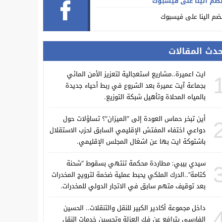
ضم الينا على فيسبوك
ضم الينا على فيسبوك
حدث المقالات
ايت اعميرة..مشاريع استعجالية لتعزيز الأمن المائي
بجماعة آيت عميرة بعد الشروع في ربط أحياء جديدة
بالمياه المحلاة وتأهيل شبكة التوزيع.
أين تبخر حماس العودة إلى “الميزان”؟ تساؤلات حول
دواعي اختفاء المفتش الإقليمي السابق لحزب الاستقلال
باشتوكة ايت بها عن اشغال المجلس الإقليمي.
سيدي بيبي: مطاردة محكمة تنتهي بسقوط “شحنة
كتامة”..الدرك الملكي يحبط عملية ضخمة لترويج المخدرات
بعد توقيف متهم سابق في الاتجار الدولي للمخدرات.
داخل مجموعة أكادير الكبير للنقل والتنقلات.. الحسين
الفارسي يترافع عن فك العزلة وتحسين خدمات النقل