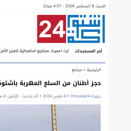
السبت 8 أغسطس 2026 - 4:57 صباحًا
ايت اعميرة..مشاريع استعجالية لتعزيز الأمن
أخر المستجدات
أين تبخر حماس العودة إلى “الميزان”؟ تس
الرئيسية
»
مجتمع
سيدي بيبي: مطاردة محكمة تنتهي بسقوط “ش
حجز أطنان من السلع المهربة باشتوك
داخل مجموعة أكادير الكبير للنقل والتنقلا
اشتوكة.. عامل الإقليم يؤكد من إنشادن البعد
جريدة Chtouka24
4 مارس 2024
آخر تحديث :
الإثنين, 4 مارس, 2024 - 10:44 مساءً
اشتوكة: عامل الإقليم يدشن المركب الاقلي
تحت ضغط التحديات التنموية والأمنية والان
عامل الاقليم يستقبل فريق مجد انشادن لك