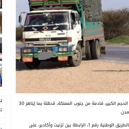
يفكك شبكة تقطير “ماء الحياة” في مداهمة خاطفة
تجددة بمنصة الشباب ببيوكرى.
تا
أوقفت مصالح الدرك الملكي بسرية بيوكرى شاحنة من الحجم الكبير، قادمة من جنوب المملكة، مُحمّلة بما يُناهز 30
تا
مدن.
وجاء حجز الشاحنة بسدّ قضائي لعناصر الدرك الملكي بالطريق الوطنية رقم 1، الرابطة بين تزنيت وأكادير، على