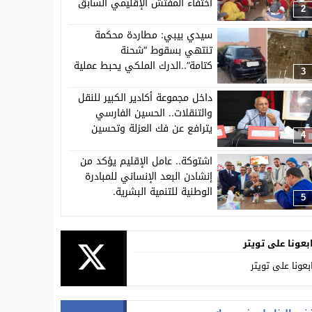
اختفاء المفتش الإقليمي السابق
2
لحزب الاستقلال باشتوكة ايت بها
عن اشغال المجلس الإقليمي.
سيدي بيبي: مطاردة محكمة
تنتهي بسقوط “شحنة
كتامة”..الدرك الملكي يحبط عملية
3
ضخمة لترويج المخدرات بعد توقيف
متهم سابق في الاتجار الدولي
داخل مجموعة أكادير الكبير للنقل
للمخدرات.
والتنقلات.. الحسين الفارسي
يترافع عن فك العزلة وتحسين
4
خدمات النقل باشتوكة ايت باها
اشتوكة.. عامل الإقليم يؤكد من
إنشادن البعد الإنساني للمبادرة
الوطنية للتنمية البشرية.
5
بعونا على تويتر
بعونا على تويتر