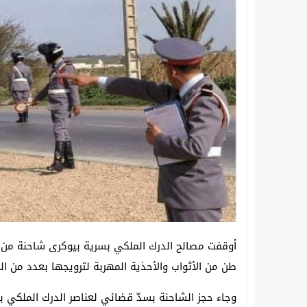
سقوط “معمل الموت” بسيدي بيبي.. الدرك 
انطلاق دورة تكوينية في مجال الطاقات الم
طن من الأثواب والأحذية المهربة لترويجها بعدد من ال