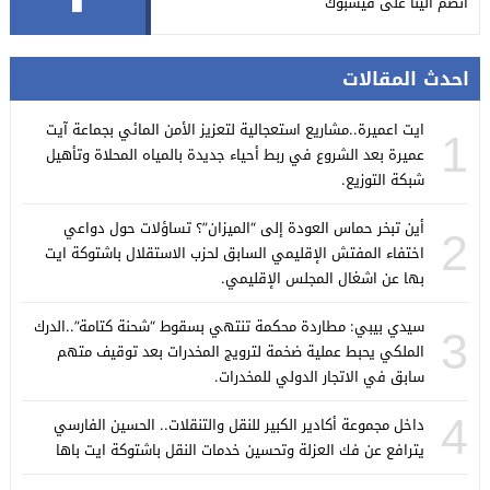
انضم الينا على فيسبوك
احدث المقالات
ايت اعميرة..مشاريع استعجالية لتعزيز الأمن المائي بجماعة آيت
1
عميرة بعد الشروع في ربط أحياء جديدة بالمياه المحلاة وتأهيل
شبكة التوزيع.
أين تبخر حماس العودة إلى “الميزان”؟ تساؤلات حول دواعي
2
اختفاء المفتش الإقليمي السابق لحزب الاستقلال باشتوكة ايت
بها عن اشغال المجلس الإقليمي.
سيدي بيبي: مطاردة محكمة تنتهي بسقوط “شحنة كتامة”..الدرك
3
الملكي يحبط عملية ضخمة لترويج المخدرات بعد توقيف متهم
سابق في الاتجار الدولي للمخدرات.
4
داخل مجموعة أكادير الكبير للنقل والتنقلات.. الحسين الفارسي
يترافع عن فك العزلة وتحسين خدمات النقل باشتوكة ايت باها