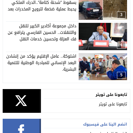
بسقوط “شحنة كتامة”..الدرك الملكي
يحبط عملية ضخمة لترويج المخدرات بعد
توقيف متهم سابق في الاتجار الدولي
3
للمخدرات.
داخل مجموعة أكادير الكبير للنقل
والتنقلات.. الحسين الفارسي يترافع عن
فك العزلة وتحسين خدمات النقل
باشتوكة ايت باها
4
اشتوكة.. عامل الإقليم يؤكد من إنشادن
البعد الإنساني للمبادرة الوطنية للتنمية
البشرية.
5
تابعونا على تويتر
تابعونا على تويتر
انضم الينا على فيسبوك