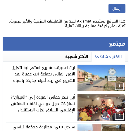
هذا الموقع يستخدم Akismet للحدّ من التعليقات المزعجة والغير مرغوبة.
تعرّف على كيفية معالجة بيانات تعليقك
.
مجتمع
الأكثر شعبية
الأكثر مشاهدة
ايت اعميرة..مشاريع استعجالية لتعزيز
الأمن المائي بجماعة آيت عميرة بعد
الشروع في ربط أحياء جديدة بالمياه
المحلاة وتأهيل شبكة التوزيع.
1
أين تبخر حماس العودة إلى “الميزان”؟
تساؤلات حول دواعي اختفاء المفتش
الإقليمي السابق لحزب الاستقلال
باشتوكة ايت بها عن اشغال المجلس
2
الإقليمي.
سيدي بيبي: مطاردة محكمة تنتهي