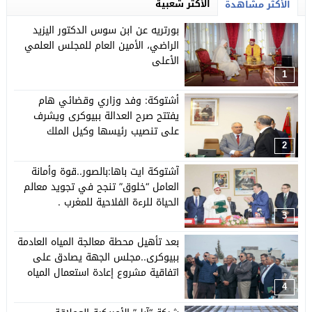
الأكثر شعبية
الأكثر مشاهدة
بورتريه عن ابن سوس الدكتور اليزيد
الراضي، الأمين العام للمجلس العلمي
الأعلى
1
أشتوكة: وفد وزاري وقضائي هام
يفتتح صرح العدالة ببيوكرى ويشرف
على تنصيب رئيسها وكيل الملك
2
آشتوكة ايت باها:بالصور..قوة وأمانة
العامل “خلوق” تنجح في تجويد معالم
الحياة للرءة الفلاحية للمغرب .
3
بعد تأهيل محطة معالجة المياه العادمة
ببيوكرى..مجلس الجهة يصادق على
اتفاقية مشروع إعادة استعمال المياه
العادمة المعالجة لسقي المساحات
4
الخضراء بالمدينة