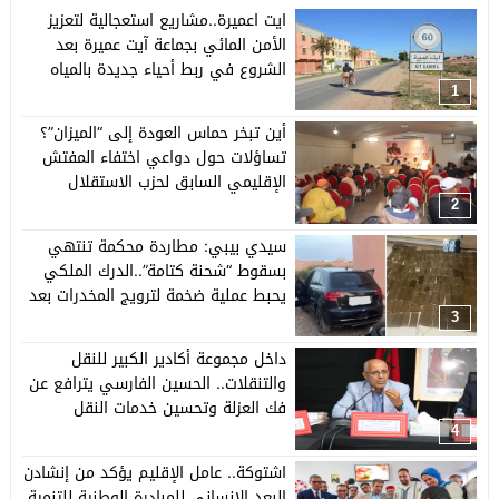
ايت اعميرة..مشاريع استعجالية لتعزيز
الأمن المائي بجماعة آيت عميرة بعد
الشروع في ربط أحياء جديدة بالمياه
المحلاة وتأهيل شبكة التوزيع.
1
أين تبخر حماس العودة إلى “الميزان”؟
تساؤلات حول دواعي اختفاء المفتش
الإقليمي السابق لحزب الاستقلال
باشتوكة ايت بها عن اشغال المجلس
2
الإقليمي.
سيدي بيبي: مطاردة محكمة تنتهي
بسقوط “شحنة كتامة”..الدرك الملكي
يحبط عملية ضخمة لترويج المخدرات بعد
توقيف متهم سابق في الاتجار الدولي
3
للمخدرات.
داخل مجموعة أكادير الكبير للنقل
والتنقلات.. الحسين الفارسي يترافع عن
فك العزلة وتحسين خدمات النقل
باشتوكة ايت باها
4
اشتوكة.. عامل الإقليم يؤكد من إنشادن
البعد الإنساني للمبادرة الوطنية للتنمية