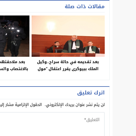
مقالات ذات صلة
بعد تقديمه في حالة سراح..وكيل
بعد ملاحقتهم
الملك ببيوكرى يقرر اعتقال “مول
بالاغتصاب والس
السناك” الذي تسبب في تسمم 23
تسقط في ق
شخص وايداعه بسجن ايت ملول
اترك تعليق
لن يتم نشر عنوان بريدك الإلكتروني.
الحقول الإلزامية مشار إلي