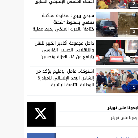
اختفاء المفتش الإقليمي السابق
2
لحزب الاستقلال باشتوكة ايت بها
عن اشغال المجلس الإقليمي.
سيدي بيبي: مطاردة محكمة
تنتهي بسقوط “شحنة
كتامة”..الدرك الملكي يحبط عملية
3
ضخمة لترويج المخدرات بعد توقيف
متهم سابق في الاتجار الدولي
داخل مجموعة أكادير الكبير للنقل
للمخدرات.
والتنقلات.. الحسين الفارسي
يترافع عن فك العزلة وتحسين
4
خدمات النقل باشتوكة ايت باها
اشتوكة.. عامل الإقليم يؤكد من
إنشادن البعد الإنساني للمبادرة
الوطنية للتنمية البشرية.
5
بعونا على تويتر
بعونا على تويتر