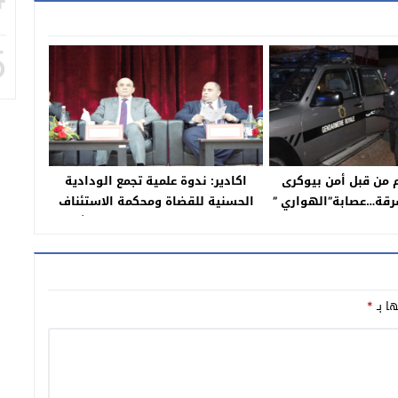
5
 من قبل أمن بيوكرى
اكادير: ندوة علمية تجمع الودادية
رقة…عصابة”الهواري ”
الحسنية للقضاة ومحكمة الاستئناف
بضة رجال حرمو.
باكادير والمكاتب الجهوية للموثقين
ها بـ
*