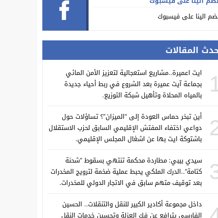
ضم الينا على فيسبوك
ضم الينا على فيسبوك
حدث المقالات
ايت اعميرة..مشاريع استعجالية لتعزيز الأمن المائي
بجماعة آيت عميرة بعد الشروع في ربط أحياء جديدة
بالمياه المحلاة وتأهيل شبكة التوزيع.
أين تبخر حماس العودة إلى “الميزان”؟ تساؤلات حول
دواعي اختفاء المفتش الإقليمي السابق لحزب الاستقلال
باشتوكة ايت بها عن اشغال المجلس الإقليمي.
سيدي بيبي: مطاردة محكمة تنتهي بسقوط “شحنة
كتامة”..الدرك الملكي يحبط عملية ضخمة لترويج المخدرات
بعد توقيف متهم سابق في الاتجار الدولي للمخدرات.
داخل مجموعة أكادير الكبير للنقل والتنقلات.. الحسين
الفارسي يترافع عن فك العزلة وتحسين خدمات النقل