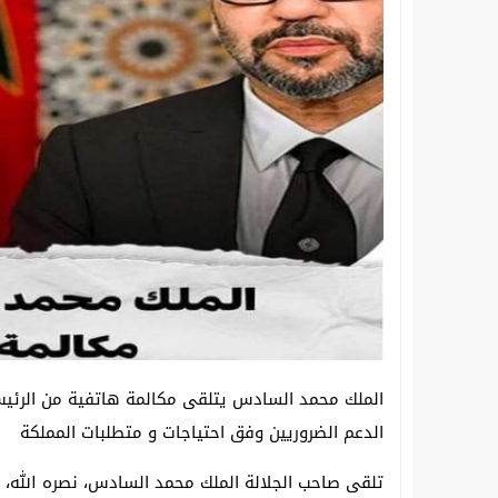
سقوط “معمل الموت” بسيدي بيبي.. الدرك 
انطلاق دورة تكوينية في مجال الطاقات الم
الملك محمد السادس يتلقى مكالمة هاتفية من الرئيس 
الدعم الضروريين وفق احتياجات و متطلبات المملكة
تلقى صاحب الجلالة الملك محمد السادس، نصره الله، الي