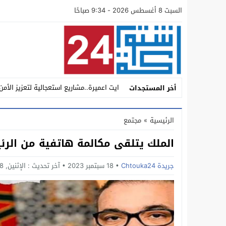
السبت 8 أغسطس 2026 - 9:34 صباحًا
ايت اعميرة..مشاريع استعجالية لتعزيز الأمن
أخر المستجدات
أين تبخر حماس العودة إلى “الميزان”؟ تس
الرئيسية
»
مجتمع
سيدي بيبي: مطاردة محكمة تنتهي بسقوط “ش
الملك يتلقى مكالمة هاتفية من الرئ
داخل مجموعة أكادير الكبير للنقل والتنقلا
اشتوكة.. عامل الإقليم يؤكد من إنشادن البعد
جريدة Chtouka24
18 سبتمبر 2023
آخر تحديث :
الإثنين, 18 سبتمبر, 2023 - 11:14 مساءً
اشتوكة: عامل الإقليم يدشن المركب الاقلي
تحت ضغط التحديات التنموية والأمنية والان
عامل الاقليم يستقبل فريق مجد انشادن لك