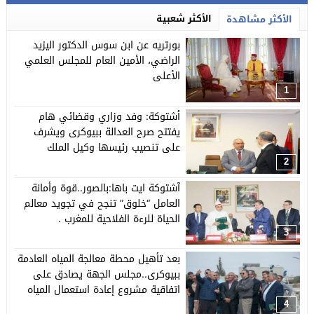
الأكثر شعبية
الأكثر مشاهدة
بورتريه عن ابن سوس الدكتور اليزيد
الراضي، الأمين العام للمجلس العلمي
الأعلى
1
أشتوكة: وفد وزاري وقضائي هام
يفتتح صرح العدالة ببيوكرى ويشرف
على تنصيب رئيسها وكيل الملك
2
آشتوكة ايت باها:بالصور..قوة وأمانة
العامل “خلوق” تنجح في تجويد معالم
الحياة للرءة الفلاحية للمغرب .
3
بعد تأهيل محطة معالجة المياه العادمة
ببيوكرى..مجلس الجهة يصادق على
اتفاقية مشروع إعادة استعمال المياه
العادمة المعالجة لسقي المساحات
4