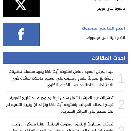
تابعونا على تويتر
انضم الينا على فيسبوك
انضم الينا على فيسبوك
احدث المقالات
عيد العرش المجيد.. عامل اشتوكة آيت باها يقود سلسلة تدشينات
1
ومشاريع تنموية ببلفاع ويشرف على تسليم حافلات لفائدة ذوي
الاحتياجات الخاصة ومرضى القصور الكلوي
تدشينات عيد العرش تشمل سهل الإقليم وجبله.. مشاريع تنموية
2
ترسخ العدالة المجالية باشتوكة آيت باها وتؤكد ان وتيرة التنمية لم
تعد تقتصر على المراكز الحضرية.
تحركات متسارعة لإطلاق المدرسة الوطنية العليا ببيوكرى.. رئيس
3
جامعة ابن زهر والحسين مخلص يبحثان عن الوعاء العقاري والمقر