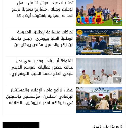
تدشينات عيد العرش تشمل سهل
الإقليم وجبله.. مشاريع تنموية ترسخ
العدالة المجالية باشتوكة آيت باها
وتؤكد ان وتيرة التنمية لم تعد تقتصر
2
على المراكز الحضرية.
تحركات متسارعة لإطلاق المدرسة
الوطنية العليا ببيوكرى.. رئيس جامعة
ابن زهر والحسين مخلص يبحثان عن
الوعاء العقاري والمقر المؤقت.
3
اشتوكة أيت باها..وفد رسمي يحل
بتنالت لحضور فعاليات الموسم الديني
سيدي الحاج محمد الحبيب البوشواري.
4
بفضل ترافع عامل الإقليم والمستشار
البرلماني “مخلص”.. مؤسستين جامعيتين
في طريقهم لمدينة بيوكرى.. انطلاقة
جديدة لتأسيس قطب جامعي وتنموي
5
بعاصمة الإقليم.
تابعونا على تويتر