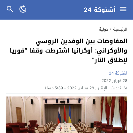
أشتوكة 24
الرئيسية
»
دولية
المفاوضات بين الوفدين الروسي
والأوكراني: أوكرانيا اشترطت وقفا “فوريا
لإطلاق النار”
أشتوكة 24
28 فبراير 2022
آخر تحديث :
الإثنين, 28 فبراير, 2022 - 5:39 مساءً